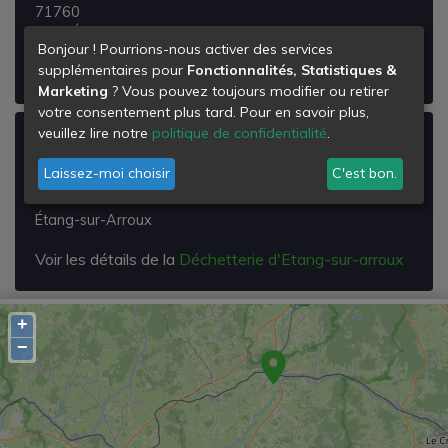
71760
Issy-l'Évêque
Bonjour ! Pourrions-nous activer des services
supplémentaires pour
Fonctionnalités, Statistiques &
Voir les détails de la
Déchetterie d'Issy l'Eveque
Marketing
? Vous pouvez toujours modifier ou retirer
votre consentement plus tard. Pour en savoir plus,
veuillez lire notre
politique de confidentialité
.
Déchetterie d'Etang-sur-arroux
Laissez-moi choisir
C'est bon.
la Perrière
71190
Étang-sur-Arroux
Voir les détails de la
Déchetterie d'Etang-sur-arroux
+
−