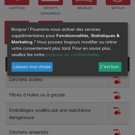
CARTONS
DÉCHETS
MEUBLES
MÉTAUX
DANGEREUX
Bonjour ! Pourrions-nous activer des services
supplémentaires pour
Fonctionnalités, Statistiques &
Marketing
? Vous pouvez toujours modifier ou retirer
HUILES
PLASTIQUES
votre consentement plus tard. Pour en savoir plus,
veuillez lire notre
politique de confidentialité
.
Type de déchet
Danger
Laissez-moi choisir
C'est bon.
Déchets acides
Filtres à huiles ou à gazole
Emballages souillés par une substance
dangereuse
Déchets amiantés