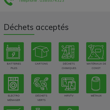
Téléphone : 0385574323
Déchets acceptés
BATTERIES
CARTONS
DÉCHETS
MATÉRIAUX DE
PILES
CHIMIQUES
CONST.
ELECTRO
DÉCHETS
HIFI/TV
MÉTAUX
MÉNAGER
VERTS