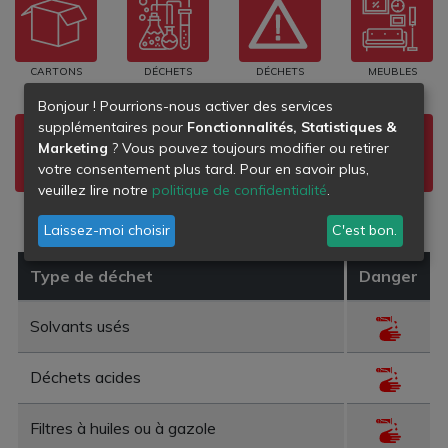
CARTONS
DÉCHETS
DÉCHETS
MEUBLES
CHIMIQUES
DANGEREUX
Bonjour ! Pourrions-nous activer des services
supplémentaires pour
Fonctionnalités, Statistiques &
Marketing
? Vous pouvez toujours modifier ou retirer
votre consentement plus tard. Pour en savoir plus,
veuillez lire notre
politique de confidentialité
.
HUILES
DÉCHETS DE
PLASTIQUES
BOIS
PEINTURE
Laissez-moi choisir
C'est bon.
Type de déchet
Danger
Solvants usés
Déchets acides
Filtres à huiles ou à gazole