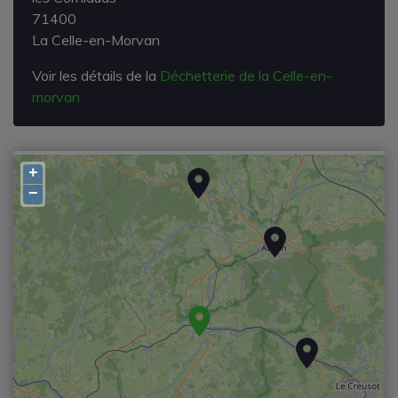
71400
La Celle-en-Morvan
Voir les détails de la
Déchetterie de la Celle-en-
morvan
+
−