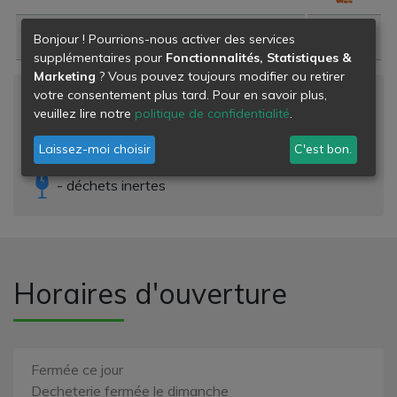
Corps gras
Bonjour ! Pourrions-nous activer des services
supplémentaires pour
Fonctionnalités, Statistiques &
Marketing
? Vous pouvez toujours modifier ou retirer
votre consentement plus tard. Pour en savoir plus,
Niveau de danger
veuillez lire notre
politique de confidentialité
.
- déchets banals
Laissez-moi choisir
C'est bon.
- déchets dangereux
- déchets inertes
Horaires d'ouverture
Fermée ce jour
Decheterie fermée le dimanche