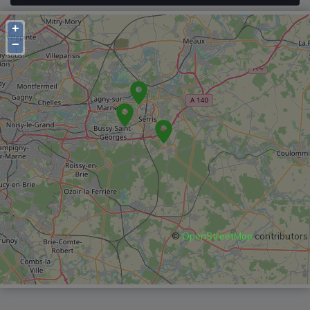
+
−
©
OpenStreetMap
contributors