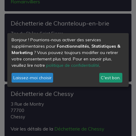
Romainvilliers
Déchetterie de Chanteloup-en-brie
Zac du Chêne Saint Fiacre
Bonjour ! Pourrions-nous activer des services
8 Rue des Temps Modernes
supplémentaires pour
Fonctionnalités, Statistiques &
77600
Marketing
? Vous pouvez toujours modifier ou retirer
Chanteloup-en-Brie
votre consentement plus tard. Pour en savoir plus,
Voir les détails de la
Déchetterie de Chanteloup-en-
veuillez lire notre
politique de confidentialité
.
brie
Laissez-moi choisir
C'est bon.
Déchetterie de Chessy
3 Rue de Montry
77700
Chessy
Voir les détails de la
Déchetterie de Chessy