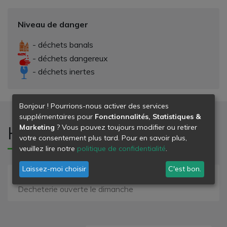
Niveau de danger
- déchets banals
- déchets dangereux
- déchets inertes
Bonjour ! Pourrions-nous activer des services
supplémentaires pour
Fonctionnalités, Statistiques &
Marketing
? Vous pouvez toujours modifier ou retirer
Horaires d'ouverture
votre consentement plus tard. Pour en savoir plus,
veuillez lire notre
politique de confidentialité
.
Laissez-moi choisir
C'est bon.
Fermée ce jour
Decheterie ouverte le dimanche