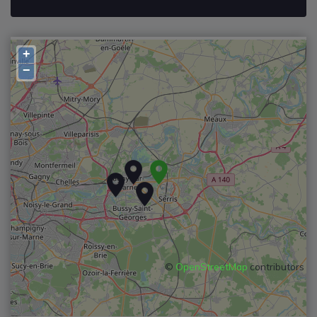
+
−
©
OpenStreetMap
contributors