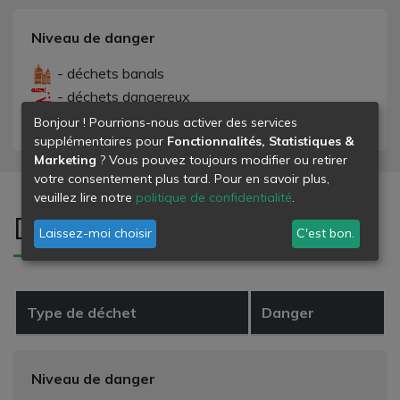
Niveau de danger
- déchets banals
- déchets dangereux
- déchets inertes
Bonjour ! Pourrions-nous activer des services
supplémentaires pour
Fonctionnalités, Statistiques &
Marketing
? Vous pouvez toujours modifier ou retirer
votre consentement plus tard. Pour en savoir plus,
veuillez lire notre
politique de confidentialité
.
Déchets refusés
Laissez-moi choisir
C'est bon.
Type de déchet
Danger
Niveau de danger