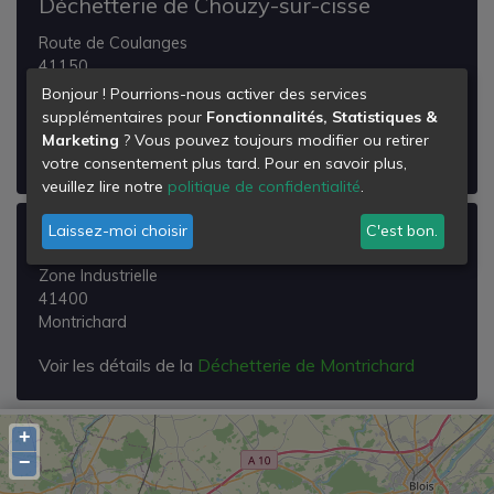
Déchetterie de Chouzy-sur-cisse
Route de Coulanges
41150
Chouzy-sur-Cisse
Bonjour ! Pourrions-nous activer des services
supplémentaires pour
Fonctionnalités, Statistiques &
Voir les détails de la
Déchetterie de Chouzy-sur-
Marketing
? Vous pouvez toujours modifier ou retirer
cisse
votre consentement plus tard. Pour en savoir plus,
veuillez lire notre
politique de confidentialité
.
Laissez-moi choisir
C'est bon.
Déchetterie de Montrichard
Zone Industrielle
41400
Montrichard
Voir les détails de la
Déchetterie de Montrichard
+
−