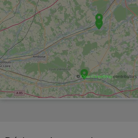
©
OpenStreetMap
contributors