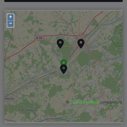
+
−
©
OpenStreetMap
contributors