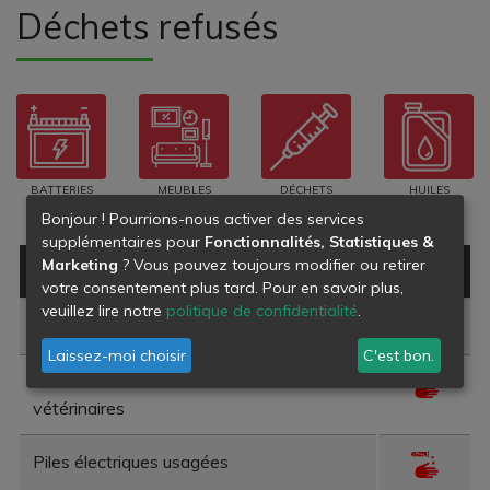
Déchets refusés
BATTERIES
MEUBLES
DÉCHETS
HUILES
PILES
MÉDICAUX
Bonjour ! Pourrions-nous activer des services
supplémentaires pour
Fonctionnalités, Statistiques &
Marketing
? Vous pouvez toujours modifier ou retirer
Type de déchet
Danger
votre consentement plus tard. Pour en savoir plus,
veuillez lire notre
politique de confidentialité
.
Huiles usées
Laissez-moi choisir
C'est bon.
Déchets infectieux des soins médicaux ou
vétérinaires
Piles électriques usagées