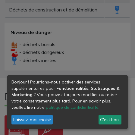
Déchets de construction et de démolition
Niveau de danger
- déchets banals
- déchets dangereux
- déchets inertes
Bonjour ! Pourrions-nous activer des services
supplémentaires pour
Fonctionnalités, Statistiques &
Déchets refusés
Marketing
? Vous pouvez toujours modifier ou retirer
votre consentement plus tard. Pour en savoir plus,
veuillez lire notre
politique de confidentialité
.
Laissez-moi choisir
C'est bon.