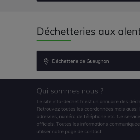
Déchetteries aux ale
Déchetterie de Gueugnon
Qui sommes nous ?
Le site info-dechet.fr est un annuaire des déc
Retrouvez toutes les coordonnées mais aussi le
adresses, numéro de téléphone etc. Ce service 
officiels. Toutes les informations communiquée
utiliser notre page de contact.