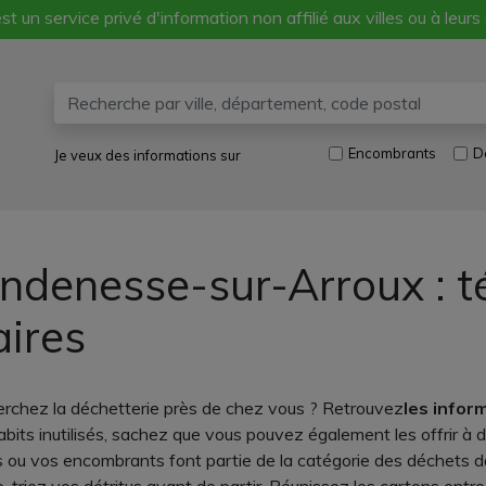
st un service privé d'information non affilié aux villes ou à leurs
Encombrants
D
Je veux des informations sur
ndenesse-sur-Arroux : t
aires
rchez la déchetterie près de chez vous ? Retrouvez
les infor
bits inutilisés, sachez que vous pouvez également les offrir à
cas ou vos encombrants font partie de la catégorie des déchets d