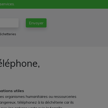
 services.
Envoyer
échetteries
éléphone,
mations utiles
 des organismes humanitaires ou ressourceries
angereux, téléphonez à la déchéterie car ils