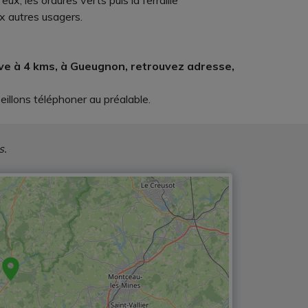
ux, les ordures verts puis la ferraille
ux autres usagers.
uve à 4 kms, à Gueugnon, retrouvez adresse,
illons téléphoner au préalable.
s.