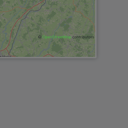
©
OpenStreetMap
contributors