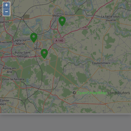
+
−
©
OpenStreetMap
contributors