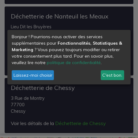
Déchetterie de Nanteuil les Meaux
Lieu Dit les Bruyères
Rue Fortuna Régnier
Bonjour ! Pourrions-nous activer des services
77100
supplémentaires pour
Fonctionnalités, Statistiques &
Nanteuil-lès-Meaux
Marketing
? Vous pouvez toujours modifier ou retirer
votre consentement plus tard. Pour en savoir plus,
Voir les détails de la
Déchetterie de Nanteuil les
veuillez lire notre
politique de confidentialité
.
Meaux
Laissez-moi choisir
C'est bon.
Déchetterie de Chessy
3 Rue de Montry
77700
Chessy
Voir les détails de la
Déchetterie de Chessy