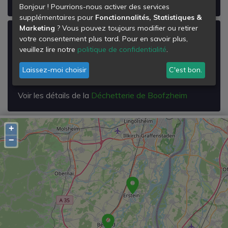
Bonjour ! Pourrions-nous activer des services
supplémentaires pour
Fonctionnalités, Statistiques &
Marketing
? Vous pouvez toujours modifier ou retirer
Déchetterie de Boofzheim
votre consentement plus tard. Pour en savoir plus,
veuillez lire notre
politique de confidentialité
.
Rue de Daubensand
67860
Laissez-moi choisir
C'est bon.
Boofzheim
Voir les détails de la
Déchetterie de Boofzheim
+
−