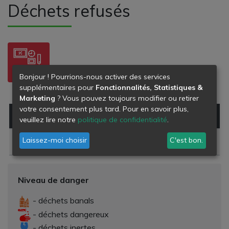
Déchets refusés
Bonjour ! Pourrions-nous activer des services
supplémentaires pour
Fonctionnalités, Statistiques &
MEUBLES
Marketing
? Vous pouvez toujours modifier ou retirer
votre consentement plus tard. Pour en savoir plus,
Type de déchet
Danger
veuillez lire notre
politique de confidentialité
.
Laissez-moi choisir
C'est bon.
Mobilier hors d'usage
Niveau de danger
- déchets banals
- déchets dangereux
- déchets inertes