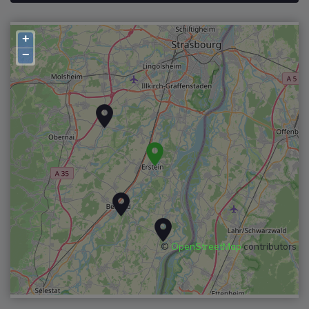
+
−
©
OpenStreetMap
contributors