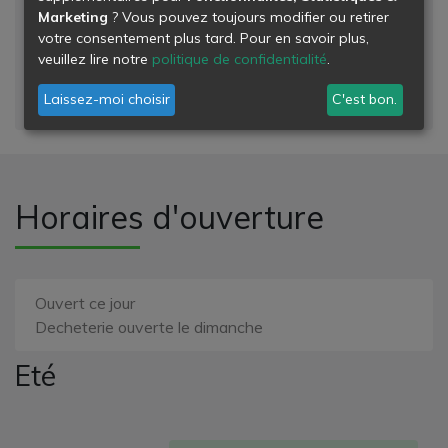
Niveau de danger
Marketing
? Vous pouvez toujours modifier ou retirer
votre consentement plus tard. Pour en savoir plus,
- déchets banals
veuillez lire notre
politique de confidentialité
.
- déchets dangereux
- déchets inertes
Laissez-moi choisir
C'est bon.
Horaires d'ouverture
Ouvert ce jour
Decheterie ouverte le dimanche
Eté