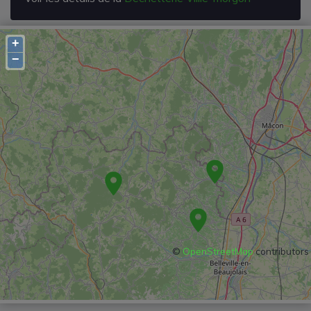
+
−
©
OpenStreetMap
contributors