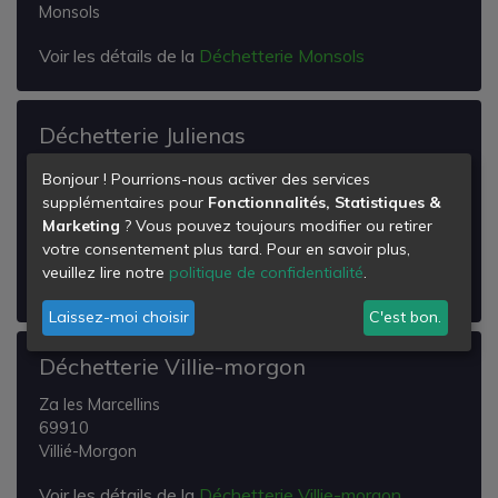
Monsols
Voir les détails de la
Déchetterie Monsols
Déchetterie Julienas
les Gonnards
Bonjour ! Pourrions-nous activer des services
Za les Gonnards - Julienas
supplémentaires pour
Fonctionnalités, Statistiques &
69840
Marketing
? Vous pouvez toujours modifier ou retirer
Juliénas
votre consentement plus tard. Pour en savoir plus,
veuillez lire notre
politique de confidentialité
.
Voir les détails de la
Déchetterie Julienas
Laissez-moi choisir
C'est bon.
Déchetterie Villie-morgon
Za les Marcellins
69910
Villié-Morgon
Voir les détails de la
Déchetterie Villie-morgon