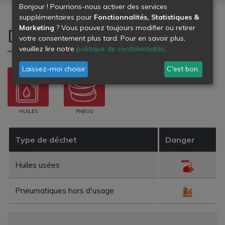
Bonjour ! Pourrions-nous activer des services
supplémentaires pour
Fonctionnalités, Statistiques &
Marketing
? Vous pouvez toujours modifier ou retirer
Déchets refusés
votre consentement plus tard. Pour en savoir plus,
veuillez lire notre
politique de confidentialité
.
Laissez-moi choisir
C'est bon.
HUILES
PNEUS
Type de déchet
Danger
Huiles usées
Pneumatiques hors d'usage