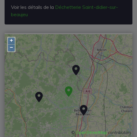
Voir les détails de la
Déchetterie Saint-didier-sur-
beaujeu
+
−
©
OpenStreetMap
contributors