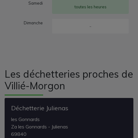
Samedi
toutes les heures
Dimanche
-
Les déchetteries proches de
Villié-Morgon
Déchetterie Julienas
les Gonnards
Za les Gonnards - Julienas
69840