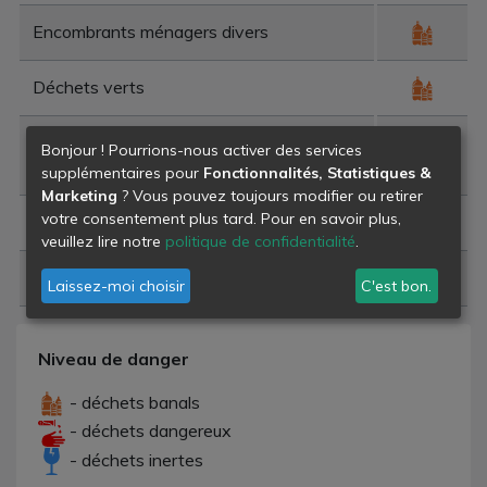
Encombrants ménagers divers
Déchets verts
Déchets de constructions et de démolition
Bonjour ! Pourrions-nous activer des services
en mélange
supplémentaires pour
Fonctionnalités, Statistiques &
Marketing
? Vous pouvez toujours modifier ou retirer
votre consentement plus tard. Pour en savoir plus,
Déchets de plâtre
veuillez lire notre
politique de confidentialité
.
Déchets de construction et de démolition
Laissez-moi choisir
C'est bon.
Niveau de danger
- déchets banals
- déchets dangereux
- déchets inertes