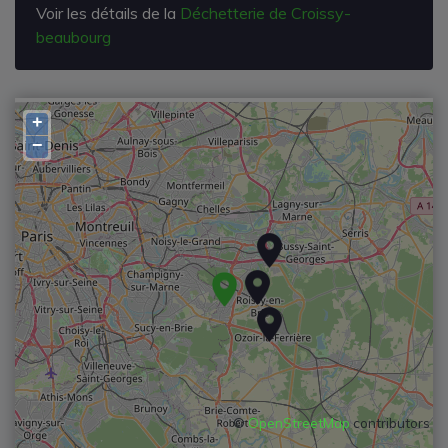
Voir les détails de la
Déchetterie de Croissy-
beaubourg
+
−
©
OpenStreetMap
contributors