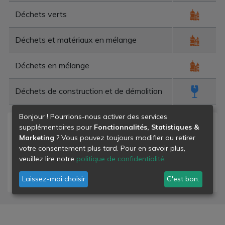
Déchets verts
Déchets et matériaux en mélange
Déchets en mélange
Déchets de construction et de démolition
Bonjour ! Pourrions-nous activer des services
supplémentaires pour
Fonctionnalités, Statistiques &
Niveau de danger
Marketing
? Vous pouvez toujours modifier ou retirer
votre consentement plus tard. Pour en savoir plus,
- déchets banals
veuillez lire notre
politique de confidentialité
.
- déchets dangereux
- déchets inertes
Laissez-moi choisir
C'est bon.