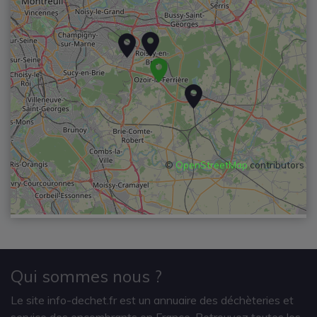
©
OpenStreetMap
contributors
Qui sommes nous ?
Le site info-dechet.fr est un annuaire des déchèteries et
service des encombrants en France. Retrouvez toutes les