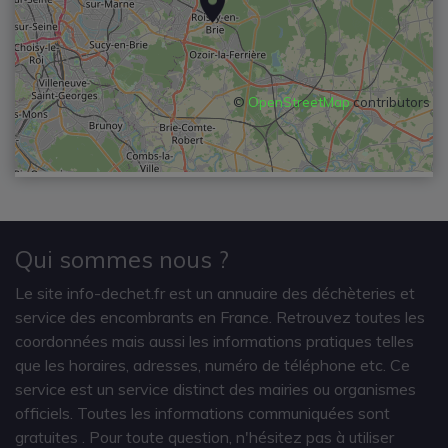
©
OpenStreetMap
contributors
Qui sommes nous ?
Le site info-dechet.fr est un annuaire des déchèteries et
service des encombrants en France. Retrouvez toutes les
coordonnées mais aussi les informations pratiques telles
que les horaires, adresses, numéro de téléphone etc. Ce
service est un service distinct des mairies ou organismes
officiels. Toutes les informations communiquées sont
gratuites
. Pour toute question, n'hésitez pas à utiliser