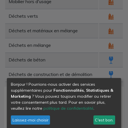
Mobilier hors d'usage
Déchets verts
Déchets et matériaux en mélange
Déchets en mélange
Déchets de béton
Déchets de construction et de démolition
Bonjour ! Pourrions-nous activer des services
supplémentaires pour
Fonctionnalités, Statistiques &
Niveau de danger
Marketing
? Vous pouvez toujours modifier ou retirer
votre consentement plus tard. Pour en savoir plus,
- déchets banals
veuillez lire notre
politique de confidentialité
.
- déchets dangereux
Laissez-moi choisir
C'est bon.
- déchets inertes