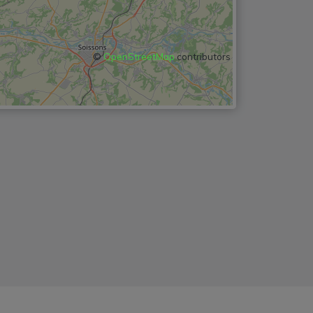
©
OpenStreetMap
contributors