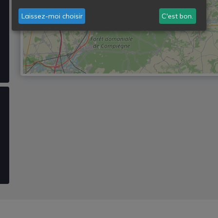
Laissez-moi choisir
C'est bon.