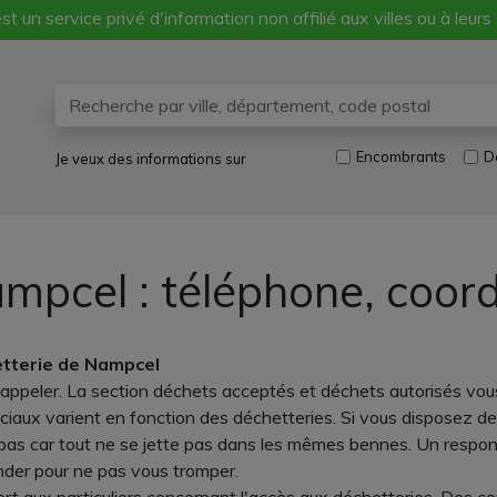
st un service privé d'information non affilié aux villes ou à leurs
Encombrants
D
Je veux des informations sur
mpcel : téléphone, coor
etterie de Nampcel
appeler. La section déchets acceptés et déchets autorisés vou
iaux varient en fonction des déchetteries. Si vous disposez de 
 là-bas car tout ne se jette pas dans les mêmes bennes. Un res
ander pour ne pas vous tromper.