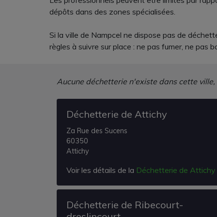
Les professionnels peuvent être limités par rappo
dépôts dans des zones spécialisées.
Si la ville de Nampcel ne dispose pas de déchetter
règles à suivre sur place : ne pas fumer, ne pas 
Aucune déchetterie n'existe dans cette ville,
Déchetterie de Attichy
Za Rue des Sucens
60350
Attichy
Voir les détails de la
Déchetterie de Attichy
Déchetterie de Ribecourt-
dreslincourt