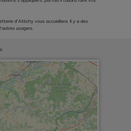
itions s'appliquent, parfois il faudra faire vos
terie d'Attichy vous accueillera. Il y a des
d'autres usagers.
s.