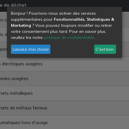
e de déchet
Bonjour ! Pourrions-nous activer des services
es usées
supplémentaires pour
Fonctionnalités, Statistiques &
Marketing
? Vous pouvez toujours modifier ou retirer
votre consentement plus tard. Pour en savoir plus,
ts déchets chimiques en mélange
veuillez lire notre
politique de confidentialité
.
pements électriques et électroniques hors d'usage
Laissez-moi choisir
C'est bon.
s électriques usagées
eries usagées
ets métalliques
hets de métaux ferreux
umatiques hors d'usage