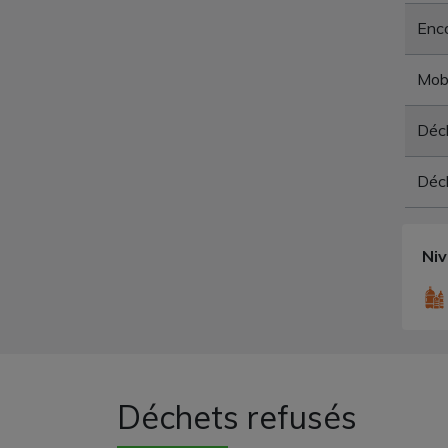
Enc
Mobi
Déc
Déch
Ni
Déchets refusés