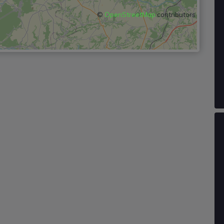
©
OpenStreetMap
contributors