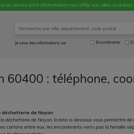
st un service privé d'information non affilié aux villes ou à leurs
Encombrants
D
Je veux des informations sur
n 60400 : téléphone, co
a déchetterie de Noyon
 à la déchetterie de Noyon, la liste ci-dessous vous permettra de
es cartons entre eux, les encombrants verts puis la ferraille sé