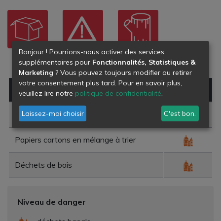
Bonjour ! Pourrions-nous activer des services
CARTONS
DÉCHETS
BOIS
supplémentaires pour
Fonctionnalités, Statistiques &
DANGEREUX
Marketing
? Vous pouvez toujours modifier ou retirer
votre consentement plus tard. Pour en savoir plus,
Type de déchet
Danger
veuillez lire notre
politique de confidentialité
.
Laissez-moi choisir
C'est bon.
Déchets amiantés
Papiers cartons en mélange à trier
Déchets de bois
Niveau de danger