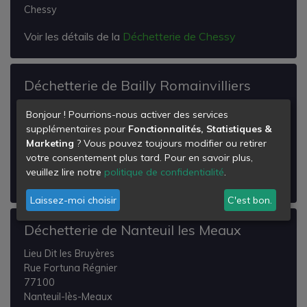
Chessy
Voir les détails de la
Déchetterie de Chessy
Déchetterie de Bailly Romainvilliers
Lieu dit La Mare Houleuse
Bonjour ! Pourrions-nous activer des services
77700
supplémentaires pour
Fonctionnalités, Statistiques &
Bailly-Romainvilliers
Marketing
? Vous pouvez toujours modifier ou retirer
votre consentement plus tard. Pour en savoir plus,
Voir les détails de la
Déchetterie de Bailly
veuillez lire notre
politique de confidentialité
.
Romainvilliers
Laissez-moi choisir
C'est bon.
Déchetterie de Nanteuil les Meaux
Lieu Dit les Bruyères
Rue Fortuna Régnier
77100
Nanteuil-lès-Meaux