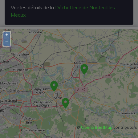
Voir les détails de la
Déchetterie de Nanteuil les
Meaux
+
−
©
OpenStreetMap
contributors