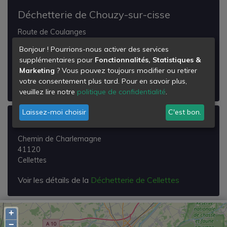
Déchetterie de Chouzy-sur-cisse
Route de Coulanges
41150
Bonjour ! Pourrions-nous activer des services
Chouzy-sur-Cisse
supplémentaires pour
Fonctionnalités, Statistiques &
Marketing
? Vous pouvez toujours modifier ou retirer
Voir les détails de la
Déchetterie de Chouzy-sur-
votre consentement plus tard. Pour en savoir plus,
cisse
veuillez lire notre
politique de confidentialité
.
Laissez-moi choisir
C'est bon.
Déchetterie de Cellettes
Chemin de Charlemagne
41120
Cellettes
Voir les détails de la
Déchetterie de Cellettes
+
−