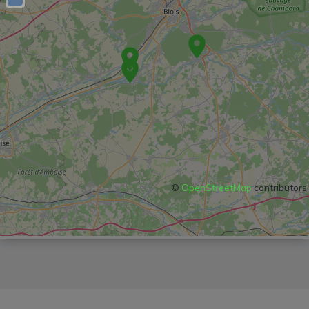
©
OpenStreetMap
contributors