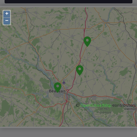
+
−
©
OpenStreetMap
contributors