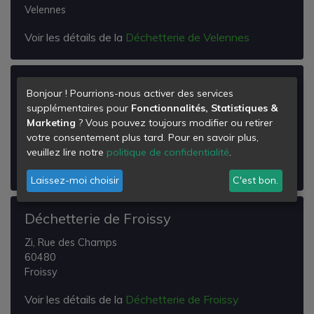
Velennes
Voir les détails de la
Déchetterie de Velennes
Déchetterie de Beauvais
Bonjour ! Pourrions-nous activer des services
supplémentaires pour
Fonctionnalités, Statistiques &
17 Rue Joseph Cugnot
Marketing
? Vous pouvez toujours modifier ou retirer
60000
votre consentement plus tard. Pour en savoir plus,
Beauvais
veuillez lire notre
politique de confidentialité
.
Voir les détails de la
Déchetterie de Beauvais
Laissez-moi choisir
C'est bon.
Déchetterie de Froissy
Zi, Rue des Champs
60480
Froissy
Voir les détails de la
Déchetterie de Froissy