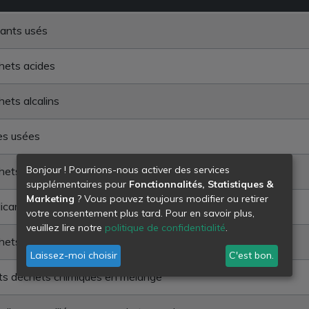
ants usés
hets acides
ets alcalins
es usées
Bonjour ! Pourrions-nous activer des services
ets de produits agro-chimiques
supplémentaires pour
Fonctionnalités, Statistiques &
Marketing
? Vous pouvez toujours modifier ou retirer
caments non utilisés
votre consentement plus tard. Pour en savoir plus,
veuillez lire notre
politique de confidentialité
.
ets de peintures, vernis, encres et colles
Laissez-moi choisir
C'est bon.
ts déchets chimiques en mélange