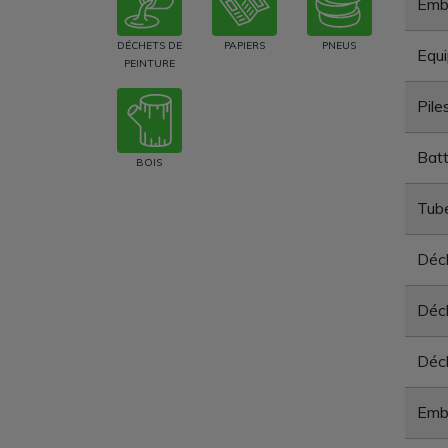
Emba
DÉCHETS DE
PAPIERS
PNEUS
Equi
PEINTURE
Pile
Batt
BOIS
Tube
Déc
Déc
Déch
Emba