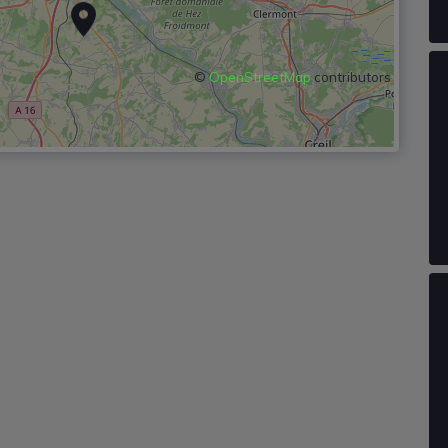
©
OpenStreetMap
contributors