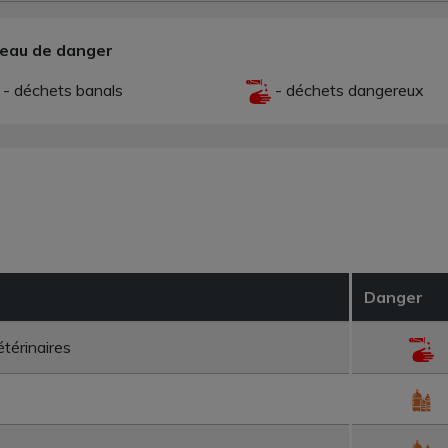
veau de danger
- déchets banals
- déchets dangereux
Danger
térinaires