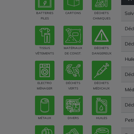
Solv
BATTERIES
CARTONS
DÉCHETS
PILES
CHIMIQUES
Déc
Déch
TISSUS
MATÉRIAUX
DÉCHETS
VÊTEMENTS
DE CONST.
DANGEREUX
Huil
Déch
ELECTRO
DÉCHETS
DÉCHETS
MÉNAGER
VERTS
MÉDICAUX
Médi
Déch
MÉTAUX
DIVERS
HUILES
Peti