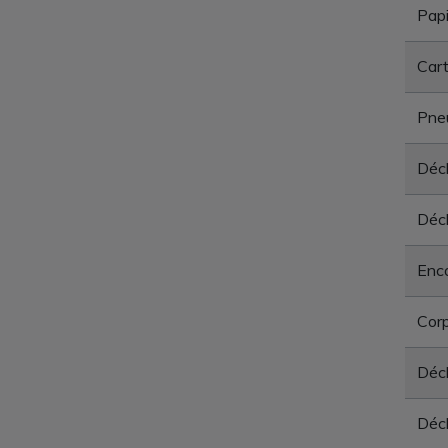
Papi
Car
Pne
Déch
Déch
Enc
Corp
Déc
Déch