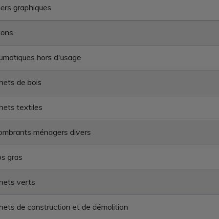
ers graphiques
tons
umatiques hors d'usage
ets de bois
ets textiles
ombrants ménagers divers
s gras
hets verts
ets de construction et de démolition