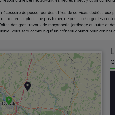
rrespond une benne. Suivant les heures il peut y avoir du monde 
e nécessaire de passer par des offres de services dédiées aux p
 à respecter sur place : ne pas fumer, ne pas surcharger les con
t faites des gros travaux de maçonnerie, jardinage ou autre et 
able. Vous sera communiqué un créneau optimal pour venir et on
L
p