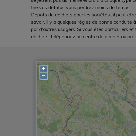
se jettent pas au même endroit, à chaque type co
trié vos détritus vous perdrez moins de temps.
Dépots de déchets pour les sociétés : il peut êtr
savoir. Il y a quelques règles de bonne conduite
par d'autres usagers. Si vous êtes particuliers e
déchets, téléphonez au centre de déchet au préal
+
−