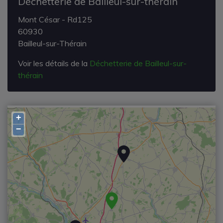
Déchetterie de Bailleul-sur-thérain
Mont César - Rd125
60930
Bailleul-sur-Thérain
Voir les détails de la
Déchetterie de Bailleul-sur-
thérain
+
−