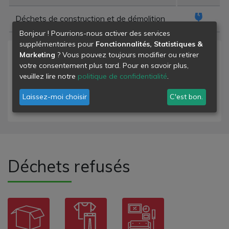
Déchets de construction et de démolition
Bonjour ! Pourrions-nous activer des services
supplémentaires pour
Fonctionnalités, Statistiques &
Marketing
? Vous pouvez toujours modifier ou retirer
Niveau de danger
votre consentement plus tard. Pour en savoir plus,
veuillez lire notre
politique de confidentialité
.
- déchets banals
- déchets dangereux
Laissez-moi choisir
C'est bon.
- déchets inertes
Déchets refusés