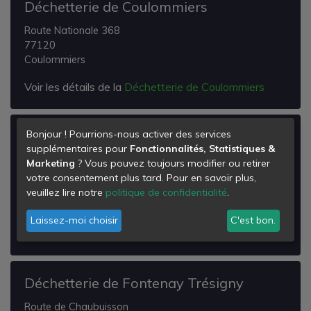
Déchetterie de Coulommiers
Route Nationale 368
77120
Coulommiers
Voir les détails de la
Déchetterie de Coulommiers
Bonjour ! Pourrions-nous activer des services
Déchetterie de Bailly Romainvilliers
supplémentaires pour
Fonctionnalités, Statistiques &
Lieu dit La Mare Houleuse
Marketing
? Vous pouvez toujours modifier ou retirer
77700
votre consentement plus tard. Pour en savoir plus,
Bailly-Romainvilliers
veuillez lire notre
politique de confidentialité
.
Voir les détails de la
Déchetterie de Bailly
Laissez-moi choisir
C'est bon.
Romainvilliers
Déchetterie de Fontenay Trésigny
Route de Chaubuisson