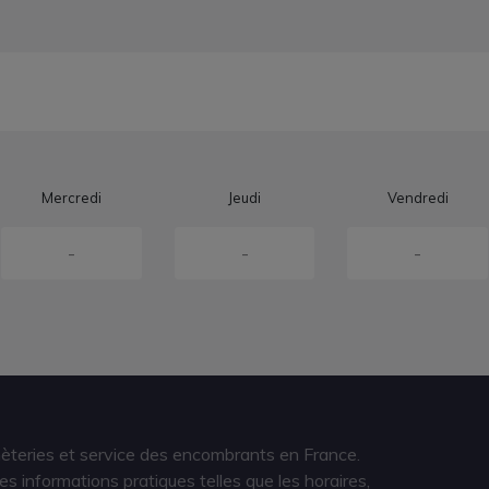
Mercredi
Jeudi
Vendredi
-
-
-
hèteries et service des encombrants en France.
s informations pratiques telles que les horaires,