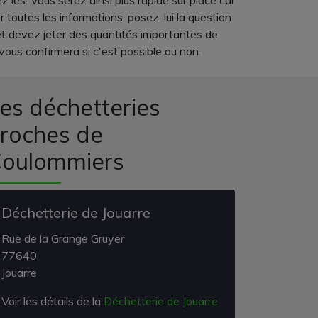
 les. Vous serez ainsi plus rapide sur place car
toutes les informations, posez-lui la question
e et devez jeter des quantités importantes de
ous confirmera si c'est possible ou non.
es déchetteries
roches de
oulommiers
Déchetterie de Jouarre
Rue de la Grange Gruyer
77640
Jouarre
Voir les détails de la
Déchetterie de Jouarre