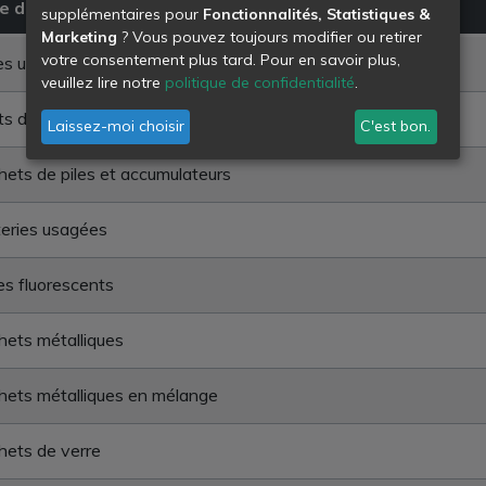
e de déchet
supplémentaires pour
Fonctionnalités, Statistiques &
Marketing
? Vous pouvez toujours modifier ou retirer
votre consentement plus tard. Pour en savoir plus,
es usées
veuillez lire notre
politique de confidentialité
.
ts déchets chimiques en mélange
Laissez-moi choisir
C'est bon.
ets de piles et accumulateurs
eries usagées
s fluorescents
ets métalliques
ets métalliques en mélange
ets de verre