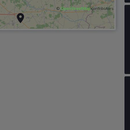
©
OpenStreetMap
contributors