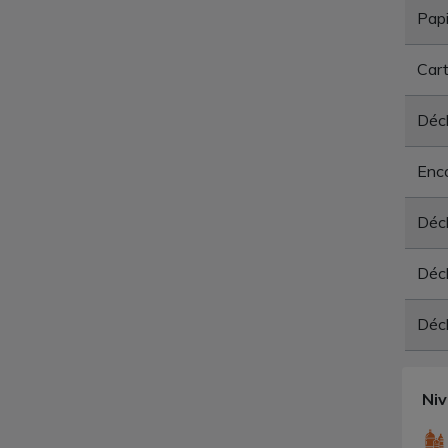
Papi
Car
Déch
Enc
Déc
Déc
Déc
Ni