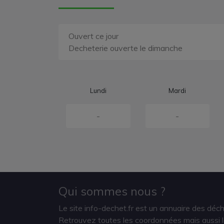
Ouvert ce jour
Decheterie ouverte le dimanche
Lundi
Mardi
-
-
Qui sommes nous ?
Le site info-dechet.fr est un annuaire des déc
Retrouvez toutes les coordonnées mais aussi le