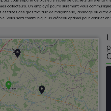
ptez vous séparer de plusieurs types de déchets différents triez
êmes collecteurs. Un employé pourra surement vous communiquer 
iers et faites des gros travaux de maçonnerie, jardinage ou autr
le. Vous sera communiqué un créneau optimal pour venir et on v
L
p
C