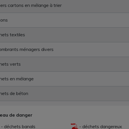
ers cartons en mélange à trier
tons
ets textiles
ombrants ménagers divers
hets verts
hets en mélange
hets de béton
veau de danger
- déchets banals
- déchets dangereux