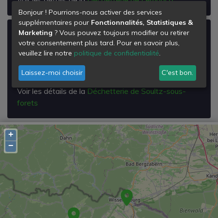
Bonjour ! Pourrions-nous activer des services
supplémentaires pour
Fonctionnalités, Statistiques &
Marketing
? Vous pouvez toujours modifier ou retirer
Déchetterie de Soultz-sous-forets
votre consentement plus tard. Pour en savoir plus,
ZA du Roesselbach
veuillez lire notre
politique de confidentialité
.
67250
Soultz-sous-Forêts
Laissez-moi choisir
C'est bon.
Voir les détails de la
Déchetterie de Soultz-sous-
forets
+
−