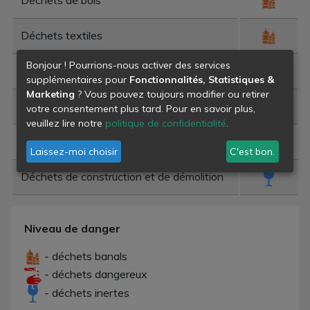
Déchets textiles
Bonjour ! Pourrions-nous activer des services
Encombrants ménagers divers
supplémentaires pour
Fonctionnalités, Statistiques &
Marketing
? Vous pouvez toujours modifier ou retirer
Corps gras
votre consentement plus tard. Pour en savoir plus,
veuillez lire notre
politique de confidentialité
.
Déchets verts
Laissez-moi choisir
C'est bon.
Déchets de construction et de démolition
Niveau de danger
- déchets banals
- déchets dangereux
- déchets inertes