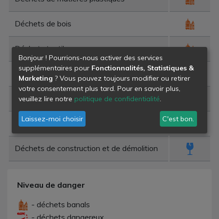
Déchets de bois
Déchets textiles
Bonjour ! Pourrions-nous activer des services
supplémentaires pour
Fonctionnalités, Statistiques &
Encombrants ménagers divers
Marketing
? Vous pouvez toujours modifier ou retirer
votre consentement plus tard. Pour en savoir plus,
Corps gras
veuillez lire notre
politique de confidentialité
.
Laissez-moi choisir
C'est bon.
Déchets verts
Déchets de construction et de démolition
Niveau de danger
- déchets banals
- déchets dangereux