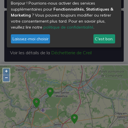
Bonjour ! Pourrions-nous activer des services
supplémentaires pour
Fonctionnalités, Statistiques &
Marketing
? Vous pouvez toujours modifier ou retirer
Déchetterie de Creil
votre consentement plus tard. Pour en savoir plus,
veuillez lire notre
politique de confidentialité
.
Parc Alata
60100
Laissez-moi choisir
C'est bon.
Creil
Voir les détails de la
Déchetterie de Creil
+
−