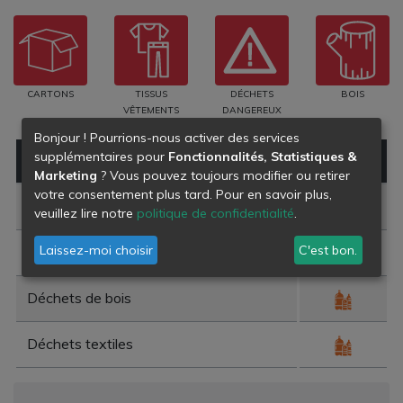
CARTONS
TISSUS
DÉCHETS
BOIS
VÊTEMENTS
DANGEREUX
Bonjour ! Pourrions-nous activer des services
supplémentaires pour
Fonctionnalités, Statistiques &
Type de déchet
Danger
Marketing
? Vous pouvez toujours modifier ou retirer
votre consentement plus tard. Pour en savoir plus,
Déchets amiantés
veuillez lire notre
politique de confidentialité
.
Laissez-moi choisir
C'est bon.
Papiers cartons en mélange à trier
Déchets de bois
Déchets textiles