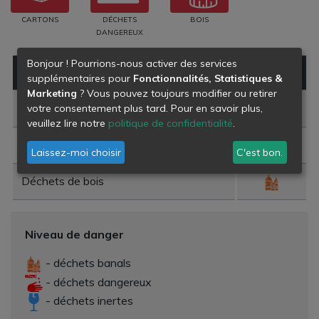
CARTONS
DÉCHETS
BOIS
DANGEREUX
Bonjour ! Pourrions-nous activer des services
Type de déchet
Danger
supplémentaires pour
Fonctionnalités, Statistiques &
Marketing
? Vous pouvez toujours modifier ou retirer
Déchets amiantés
votre consentement plus tard. Pour en savoir plus,
veuillez lire notre
politique de confidentialité
.
Papiers cartons en mélange à trier
Laissez-moi choisir
C'est bon.
Déchets de bois
Niveau de danger
- déchets banals
- déchets dangereux
- déchets inertes