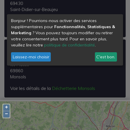
69430
Saint-Didier-sur-Beaujeu
Voir les détails de la
Déchetterie Saint-didier-sur-
Bonjour ! Pourrions-nous activer des services
supplémentaires pour
Fonctionnalités, Statistiques &
beaujeu
Marketing
? Vous pouvez toujours modifier ou retirer
votre consentement plus tard. Pour en savoir plus,
veuillez lire notre
politique de confidentialité
.
Déchetterie Monsols
Laissez-moi choisir
C'est bon.
les Places
les Places
69860
Monsols
Voir les détails de la
Déchetterie Monsols
+
−