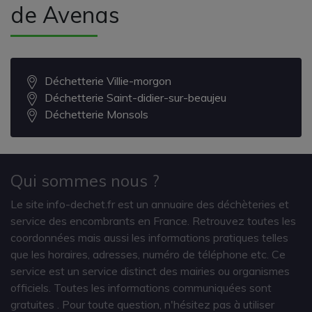
de Avenas
Déchetterie Villie-morgon
Déchetterie Saint-didier-sur-beaujeu
Déchetterie Monsols
Qui sommes nous ?
Le site info-dechet.fr est un annuaire des déchèteries et
service des encombrants en France. Retrouvez toutes les
coordonnées mais aussi les informations pratiques telles
que les horaires, adresses, numéro de téléphone etc. Ce
service est un service distinct des mairies ou organismes
officiels. Toutes les informations communiquées sont
gratuites
. Pour toute question, n'hésitez pas à utiliser