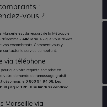
combrants :
endez-vous ?
 Marseille est du ressort de la Métropole
ice dénommé «
Allô Mairie
» que vous devez
 de vos encombrants. Comment vous y
r contacter le service compétent.
e via téléphone
 pour que votre requête soit prise en
ue votre demande de ramassage gratuit
st désormais le
0 800 94 94 08
. Les
h00
jusqu’à
18h30
su
lundi
au
vendredi
 Marseille via