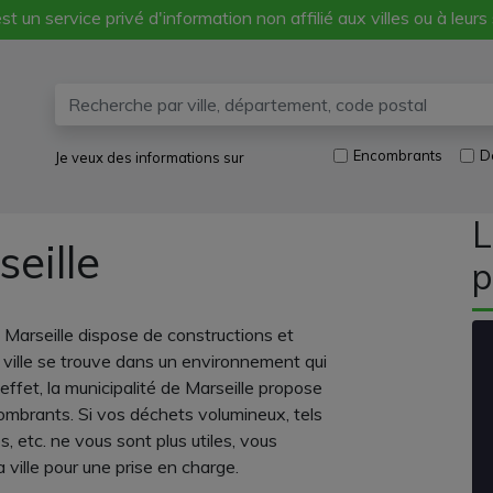
st un service privé d'information non affilié aux villes ou à leurs
Encombrants
D
Je veux des informations sur
L
eille
p
arseille dispose de constructions et
La ville se trouve dans un environnement qui
effet, la municipalité de Marseille propose
ombrants. Si vos déchets volumineux, tels
es, etc. ne vous sont plus utiles, vous
ville pour une prise en charge.