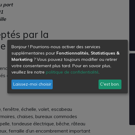
u port
01
lle
ptés par la
le Provence
Bonjour ! Pourrions-nous activer des services
supplémentaires pour
Fonctionnalités, Statistiques &
Marketing
? Vous pouvez toujours modifier ou retirer
votre consentement plus tard. Pour en savoir plus,
encombrants de la ville de Marseille, vous
veuillez lire notre
politique de confidentialité
.
riés comme étant des encombrants. Il
Laissez-moi choisir
C'est bon.
e, fenêtre, échelle, volet, escabeau
, armoires, chaises, bureaux commodes
pelle, tondeuse électrique, bêche, râteau
neux, ferraille d’un encombrement important