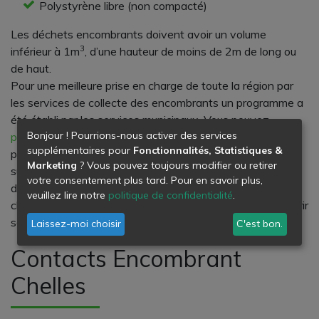
Polystyrène libre (non compacté)
Les déchets encombrants doivent avoir un volume
3
inférieur à 1m
, d’une hauteur de moins de 2m de long ou
de haut.
Pour une meilleure prise en charge de toute la région par
les services de collecte des encombrants un programme a
été établi par les services municipaux. Vous pouvez
Bonjour ! Pourrions-nous activer des services
prendre connaissance de ce programme
afin de vous
supplémentaires pour
Fonctionnalités, Statistiques &
préparer en conséquence. La commune de Chelles a été
Marketing
? Vous pouvez toujours modifier ou retirer
subdivisée en 5 secteurs qui bénéficient chacun d’un jour
votre consentement plus tard. Pour en savoir plus,
de passage. Sur la page qui se présente vous n’avez qu’à
veuillez lire notre
politique de confidentialité
.
cliquer sur le secteur qui vous concerne en vue de découvrir
son jour de passage.
Laissez-moi choisir
C'est bon.
Contacts Encombrant
Chelles