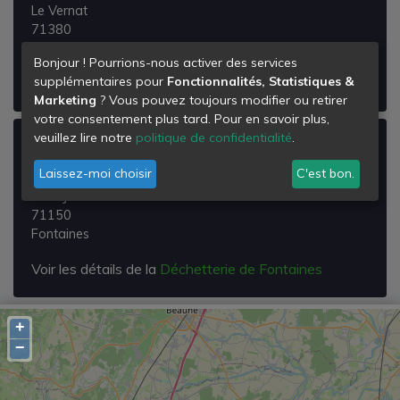
Le Vernat
71380
Saint-Marcel
Bonjour ! Pourrions-nous activer des services
supplémentaires pour
Fonctionnalités, Statistiques &
Voir les détails de la
Déchetterie de Saint-marcel
Marketing
? Vous pouvez toujours modifier ou retirer
votre consentement plus tard. Pour en savoir plus,
veuillez lire notre
politique de confidentialité
.
Déchetterie de Fontaines
Laissez-moi choisir
C'est bon.
Les Peupliers
Pont Juilet
71150
Fontaines
Voir les détails de la
Déchetterie de Fontaines
+
−