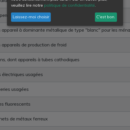
llages souillés par une substance dangereuse
veuillez lire notre
politique de confidentialité
.
pements électriques et électroniques hors d'usage
Laissez-moi choisir
C'est bon.
 appareil à dominante métallique de type "blanc" pour les mén
 appareils de production de froid
ns, dont appareils à tubes cathodiques
s électriques usagées
eries usagées
s fluorescents
hets de métaux ferreux