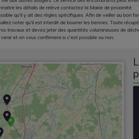
a la vie aux autres usagers. Le service des encombrants peut even
itre les détails de relève contactez la Mairie de proximité.
ossible qu'il y ait des règles spécifiques. Afin de veiller au bo
llez noter qu'il est interdit de bourrer les bennes. Toute récup
s gros travaux et devez jeter des quantités volumineuses de déch
venir et on vous confirmera si c'est possible ou non.
L
p