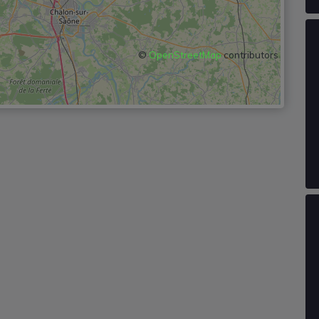
©
OpenStreetMap
contributors