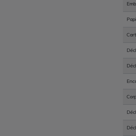
Emba
Papi
Car
Déch
Déch
Enc
Corp
Déc
Déch