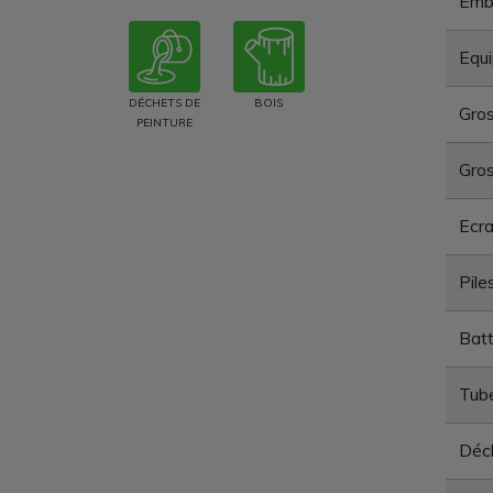
Emba
Equi
DÉCHETS DE
BOIS
Gros
PEINTURE
Gros
Ecra
Pile
Batt
Tube
Déc