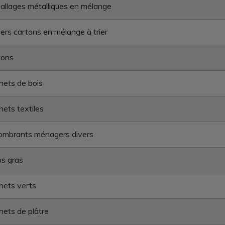
llages métalliques en mélange
ers cartons en mélange à trier
tons
ets de bois
ets textiles
ombrants ménagers divers
s gras
hets verts
ets de plâtre