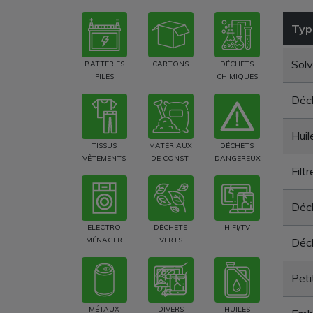
Typ
Solv
BATTERIES
CARTONS
DÉCHETS
PILES
CHIMIQUES
Déc
Huil
TISSUS
MATÉRIAUX
DÉCHETS
VÊTEMENTS
DE CONST.
DANGEREUX
Filt
Déch
ELECTRO
DÉCHETS
HIFI/TV
MÉNAGER
VERTS
Déch
Peti
MÉTAUX
DIVERS
HUILES