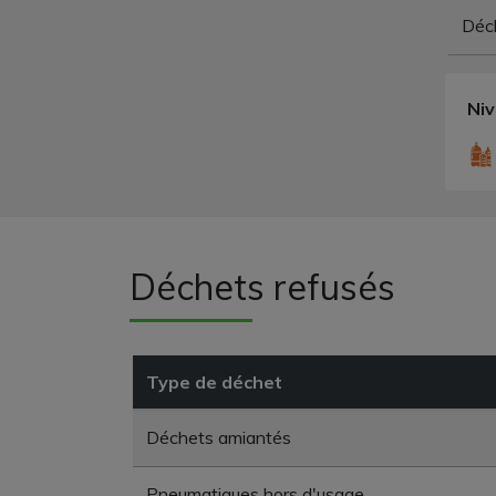
Déch
Ni
Déchets refusés
Type de déchet
Déchets amiantés
Pneumatiques hors d'usage