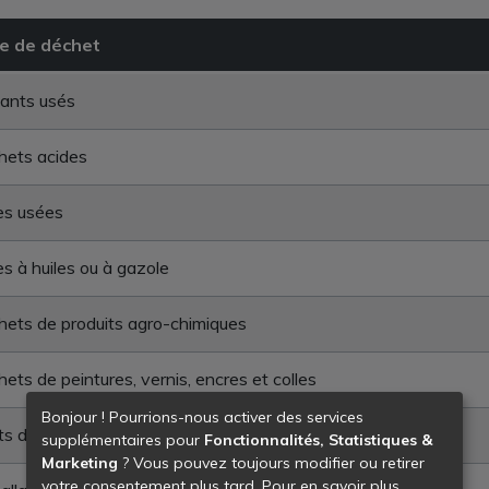
e de déchet
ants usés
hets acides
es usées
res à huiles ou à gazole
ets de produits agro-chimiques
ets de peintures, vernis, encres et colles
Bonjour ! Pourrions-nous activer des services
ts déchets chimiques en mélange
supplémentaires pour
Fonctionnalités, Statistiques &
Marketing
? Vous pouvez toujours modifier ou retirer
votre consentement plus tard. Pour en savoir plus,