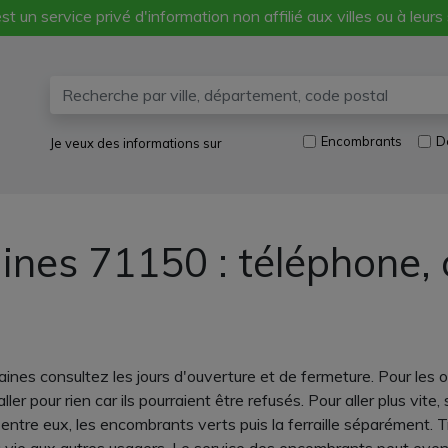
st un service privé d'information non affilié aux villes ou à leurs
Encombrants
D
Je veux des informations sur
ines 71150 : téléphone,
nes consultez les jours d'ouverture et de fermeture. Pour les o
ler pour rien car ils pourraient être refusés. Pour aller plus vi
ntre eux, les encombrants verts puis la ferraille séparément. T