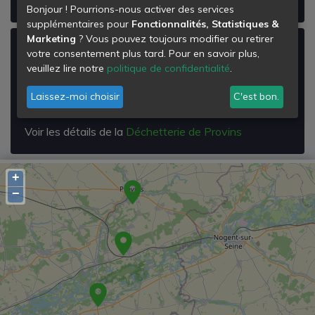
Bonjour ! Pourrions-nous activer des services
supplémentaires pour
Fonctionnalités, Statistiques &
Marketing
? Vous pouvez toujours modifier ou retirer
Déchetterie de Provins
votre consentement plus tard. Pour en savoir plus,
veuillez lire notre
politique de confidentialité
.
Chemin des Grattons
77160
Laissez-moi choisir
C'est bon.
Provins
Voir les détails de la
Déchetterie de Provins
+
−