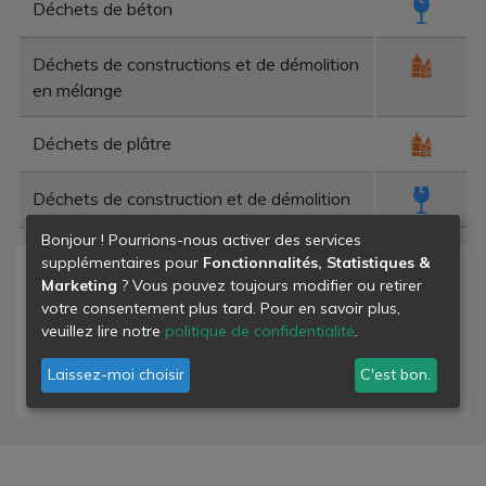
Déchets de béton
Déchets de constructions et de démolition
en mélange
Déchets de plâtre
Déchets de construction et de démolition
Bonjour ! Pourrions-nous activer des services
supplémentaires pour
Fonctionnalités, Statistiques &
Niveau de danger
Marketing
? Vous pouvez toujours modifier ou retirer
votre consentement plus tard. Pour en savoir plus,
- déchets banals
veuillez lire notre
politique de confidentialité
.
- déchets dangereux
Laissez-moi choisir
C'est bon.
- déchets inertes