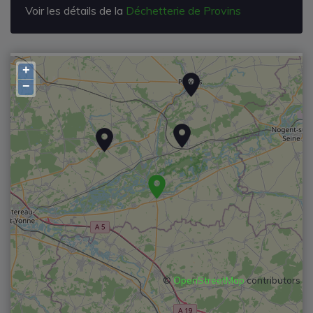
Voir les détails de la
Déchetterie de Provins
+
−
©
OpenStreetMap
contributors