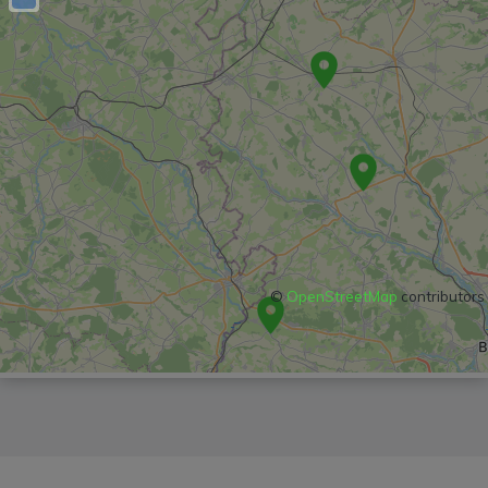
©
OpenStreetMap
contributors