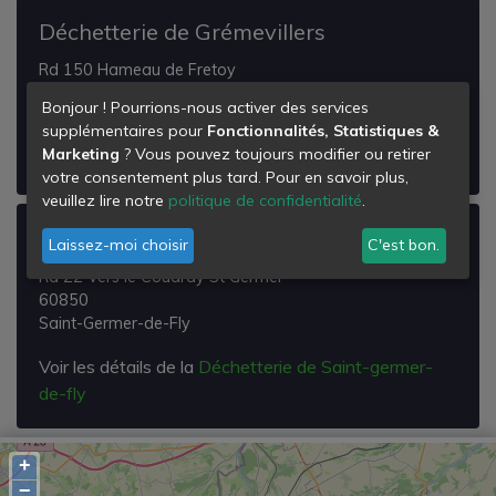
Déchetterie de Grémevillers
Rd 150 Hameau de Fretoy
60380
Bonjour ! Pourrions-nous activer des services
Grémévillers
supplémentaires pour
Fonctionnalités, Statistiques &
Marketing
? Vous pouvez toujours modifier ou retirer
Voir les détails de la
Déchetterie de Grémevillers
votre consentement plus tard. Pour en savoir plus,
veuillez lire notre
politique de confidentialité
.
Déchetterie de Saint-germer-de-fly
Laissez-moi choisir
C'est bon.
Rd 22 Vers le Coudray St Germer
60850
Saint-Germer-de-Fly
Voir les détails de la
Déchetterie de Saint-germer-
de-fly
+
−