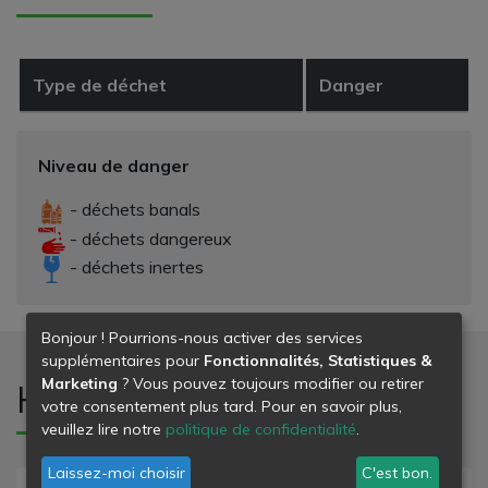
Type de déchet
Danger
Niveau de danger
- déchets banals
- déchets dangereux
- déchets inertes
Bonjour ! Pourrions-nous activer des services
supplémentaires pour
Fonctionnalités, Statistiques &
Marketing
? Vous pouvez toujours modifier ou retirer
Horaires d'ouverture
votre consentement plus tard. Pour en savoir plus,
veuillez lire notre
politique de confidentialité
.
Laissez-moi choisir
C'est bon.