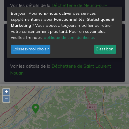
Voir les détails de la
Déchetterie de Neung-sur-
beuvron
Bonjour ! Pourrions-nous activer des services
supplémentaires pour
Fonctionnalités, Statistiques &
Marketing
? Vous pouvez toujours modifier ou retirer
votre consentement plus tard. Pour en savoir plus,
Déchetterie de Saint Laurent Nouan
veuillez lire notre
politique de confidentialité
.
Lieu-dit Taille du Bouin
41220
Laissez-moi choisir
C'est bon.
Saint-Laurent-Nouan
Voir les détails de la
Déchetterie de Saint Laurent
Nouan
+
−