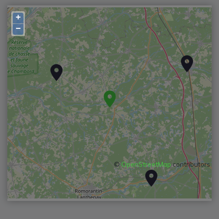
+
−
©
OpenStreetMap
contributors