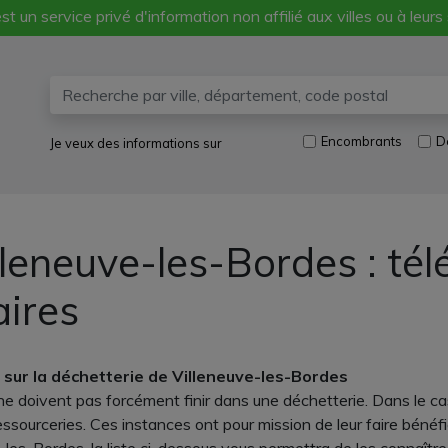
st un service privé d'information non affilié aux villes ou à leurs
Encombrants
D
Je veux des informations sur
lleneuve-les-Bordes : té
aires
 sur la déchetterie de Villeneuve-les-Bordes
e doivent pas forcément finir dans une déchetterie. Dans le cas
sourceries. Ces instances ont pour mission de leur faire bénéfici