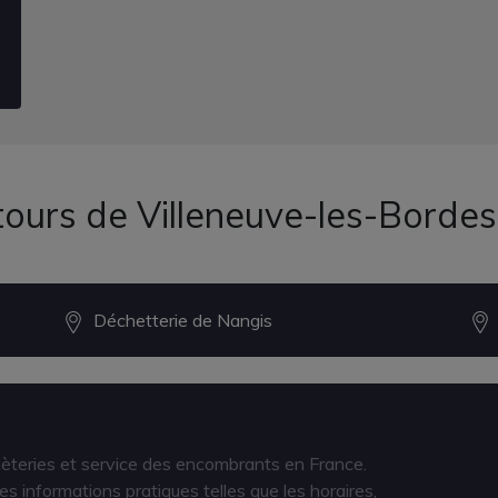
tours de Villeneuve-les-Bordes
Déchetterie de Nangis
hèteries et service des encombrants en France.
s informations pratiques telles que les horaires,