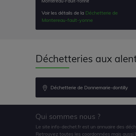
Montereau-Fault-Yonne
Voir les détails de la
Déchetterie de
Montereau-fault-yonne
Déchetteries aux alen
Déchetterie de Donnemarie-dontilly
Qui sommes nous ?
Le site info-dechet.fr est un annuaire des déc
Retrouvez toutes les coordonnées mais aussi le