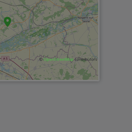
©
OpenStreetMap
contributors