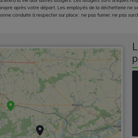
acilitera la vie aux autres usagers. Les usagers sont uniques r
propre après votre départ. Les employés de la déchetterie ne so
onne conduite à respecter sur place : ne pas fumer, ne pas surc
L
p