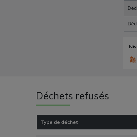
Déch
Déch
Ni
Déchets refusés
Type de déchet