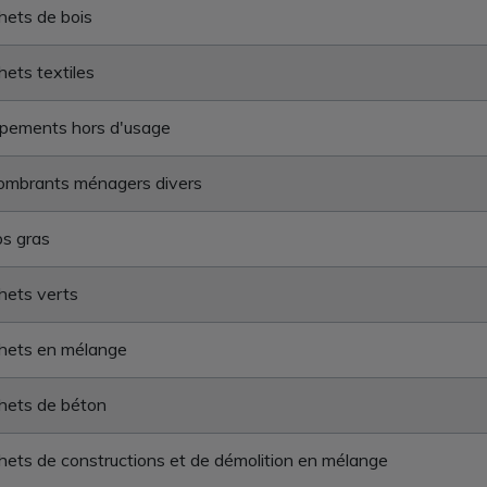
ets de bois
ets textiles
ipements hors d'usage
ombrants ménagers divers
s gras
hets verts
hets en mélange
hets de béton
ets de constructions et de démolition en mélange