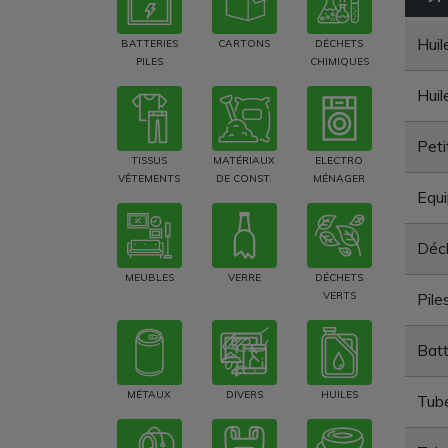
Huil
BATTERIES
CARTONS
DÉCHETS
PILES
CHIMIQUES
Huil
Peti
TISSUS
MATÉRIAUX
ELECTRO
VÊTEMENTS
DE CONST.
MÉNAGER
Equi
Déch
MEUBLES
VERRE
DÉCHETS
VERTS
Pile
Batt
MÉTAUX
DIVERS
HUILES
Tube