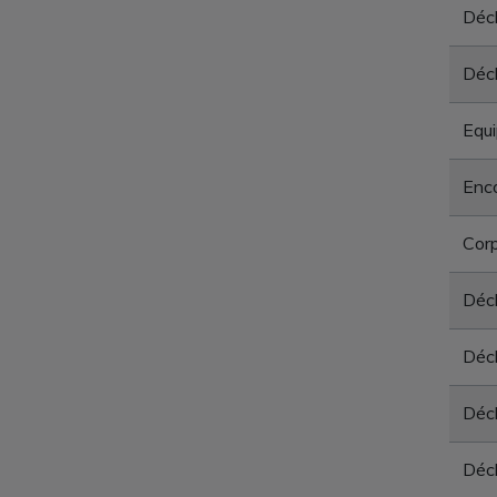
Déch
Déch
Equ
Enc
Corp
Déc
Déc
Déc
Déch