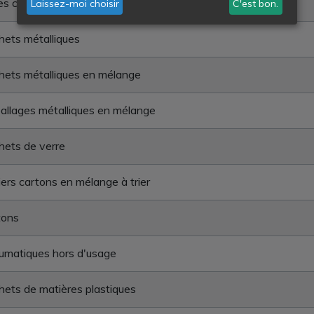
es cathodiques
Laissez-moi choisir
C'est bon.
ets métalliques
ets métalliques en mélange
llages métalliques en mélange
ets de verre
ers cartons en mélange à trier
tons
umatiques hors d'usage
ets de matières plastiques