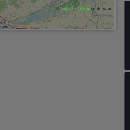
©
OpenStreetMap
contributors