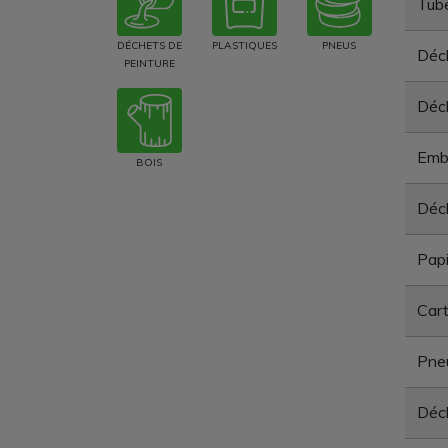
Tub
DÉCHETS DE
PLASTIQUES
PNEUS
Déch
PEINTURE
Déch
Emba
BOIS
Déch
Papi
Car
Pne
Déch