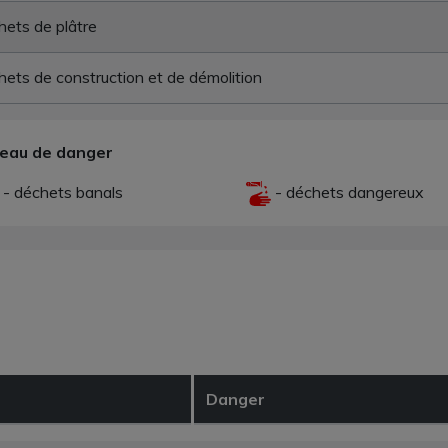
ets de plâtre
ets de construction et de démolition
veau de danger
- déchets banals
- déchets dangereux
Danger