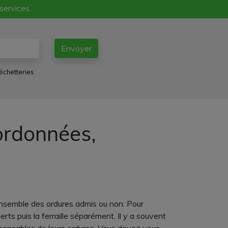
 services.
Envoyer
échetteries
ordonnées,
'ensemble des ordures admis ou non. Pour
ts puis la ferraille séparément. Il y a souvent